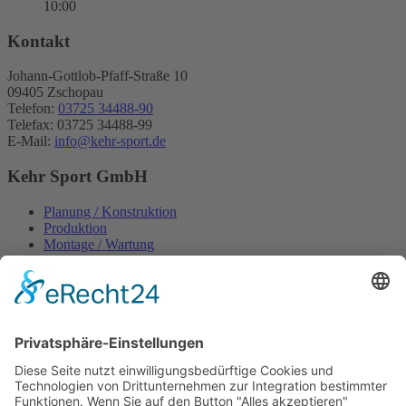
10:00
Kontakt
Johann-Gottlob-Pfaff-Straße 10
09405 Zschopau
Telefon:
03725 34488-90
Telefax: 03725 34488-99
E-Mail:
info@kehr-sport.de
Kehr Sport GmbH
Planung / Konstruktion
Produktion
Montage / Wartung
Vereins- & Schulsport
Pulverbeschichtung
Laserschneiden
Informationen
Kontakt
Impressum
Datenschutzerklärung