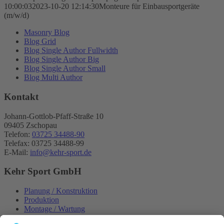
10:00:03
2023-10-20 12:14:30
Monteure für Einbausportgeräte
(m/w/d)
Masonry Blog
Blog Grid
Blog Single Author Fullwidth
Blog Single Author Big
Blog Single Author Small
Blog Multi Author
Kontakt
Johann-Gottlob-Pfaff-Straße 10
09405 Zschopau
Telefon:
03725 34488-90
Telefax: 03725 34488-99
E-Mail:
info@kehr-sport.de
Kehr Sport GmbH
Planung / Konstruktion
Produktion
Montage / Wartung
Vereins- & Schulsport