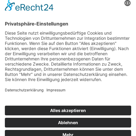
Pulverbeschichtung
Laserschneiden
Informationen
Kontakt
Impressum
Datenschutzerklärung
Allgemeine Geschäftsbedingungen
© Copyright - Kehr Sport GmbH | Umsetzung Pepsite®
Nach oben scrollen
Zum Inhalt springen
Werkzeugleiste öffnen
Eingabehilfen
Text vergrößern
Text verkleinern
Graustufen
Hoher Kontrast
Negativer Kontrast
Heller Hintergrund
Links unterstrichen